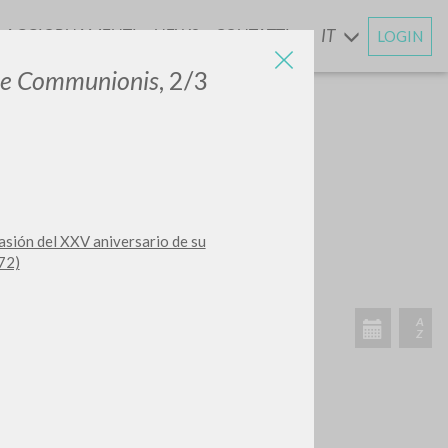
AGGIORNAMENTI
NEWS
CONTATTI
IT
LOGIN
E
ae Communionis
, 2/3
CERCA
Frase esatta
asión del XXV aniversario de su
 »
72)
ATTIVITÀ RECENTI
A
Z