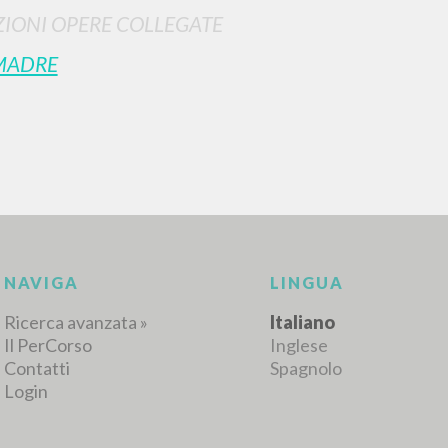
IONI OPERE COLLEGATE
MADRE
RISULTATI SUCCESSIVI
NAVIGA
LINGUA
Ricerca avanzata »
Italiano
Il PerCorso
Inglese