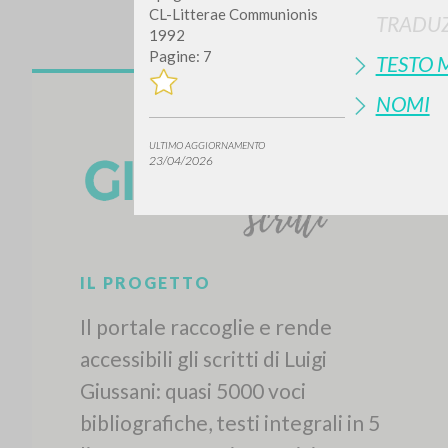
CL-Litterae Communionis
TRADUZ
1992
Pagine: 7
TESTO 
NOMI
ULTIMO AGGIORNAMENTO
23/04/2026
IL PROGETTO
Il portale raccoglie e rende