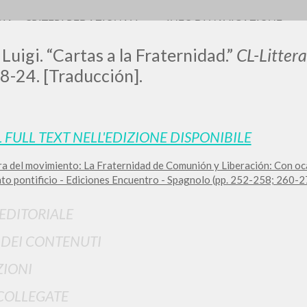
RIA
CRITERI REDAZIONALI
INFO DI NAVIGAZIONE
 Luigi. “Cartas a la Fraternidad.”
CL-Litter
8-24. [Traducción].
L FULL TEXT NELL'EDIZIONE DISPONIBILE
ra del movimiento: La Fraternidad de Comunión y Liberación: Con oc
RICERCA AVANZATA
i risultati ancora più precisi? Utilizza la
to pontificio - Ediciones Encuentro - Spagnolo (pp. 252-258; 260-2
0
DOCUMENTI TROVATI
 EDITORIALE
Visualizza dettagli per tipologia
I DEI CONTENUTI
LINGUA
AUTORE
ANNO
IONI
COLLEGATE