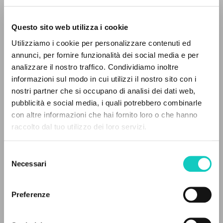
Questo sito web utilizza i cookie
Utilizziamo i cookie per personalizzare contenuti ed
annunci, per fornire funzionalità dei social media e per
IL PROGETTO
analizzare il nostro traffico. Condividiamo inoltre
Giussani Luigi
Autore
informazioni sul modo in cui utilizzi il nostro sito con i
Il portale raccoglie e rende accessibili gli scritti
nostri partner che si occupano di analisi dei dati web,
Inglese
di Luigi Giussani: quasi 5000 voci bibliografiche,
CL-Communion & Liberation Magazine
pubblicità e social media, i quali potrebbero combinarle
testi integrali in 5 lingue e percorsi tematici
1992
con altre informazioni che hai fornito loro o che hanno
Pagine: 1
dedicati.
raccolto dal tuo utilizzo dei loro servizi.
Selezione
NAVIGA
Necessari
del
ULTIMO AGGIORNAMENTO
12/02/2024
consenso
Ricerca avanzata »
Il PerCorso
Preferenze
Contatti
Login