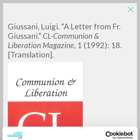
Giussani, Luigi. “A Letter from Fr.
Giussani.”
CL-Communion &
Liberation Magazine
, 1 (1992): 18.
[Translation].
A
Z
0
DOCUMENTI TROVATI
RISULTATI SUCCESSIVI