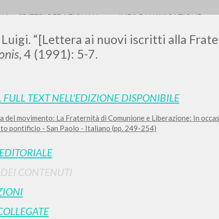
RIA
CRITERI REDAZIONALI
INFO DI NAVIGAZIONE
Luigi. “[Lettera ai nuovi iscritti alla Frate
nis
, 4 (1991): 5-7.
L FULL TEXT NELL'EDIZIONE DISPONIBILE
a del movimento: La Fraternità di Comunione e Liberazione: In occa
RICERCA AVANZATA
i risultati ancora più precisi? Utilizza la
o pontificio - San Paolo - Italiano (pp. 249-254)
0
DOCUMENTI TROVATI
 EDITORIALE
Visualizza dettagli per tipologia
I DEI CONTENUTI
LINGUA
AUTORE
ANNO
IONI
COLLEGATE