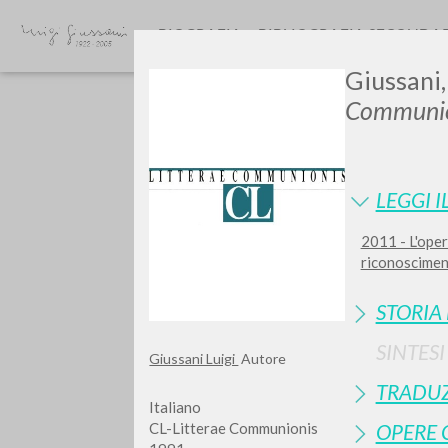
BIOGRAFIA
BIBLIOGRAFIA SECONDA
Giussani, 
Communio
LEGGI I
2011 - L'oper
Vuo
riconosciment
STORIA
SINTES
Giussani Luigi
Autore
TIPOLOGIA OPERA
TRADUZ
Italiano
CL-Litterae Communionis
OPERE 