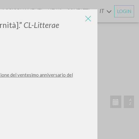
AGGIORNAMENTI
NEWS
CONTATTI
IT
LOGIN
E
rnità].”
CL-Litterae
CERCA
Frase esatta
sione del ventesimo anniversario del
 »
ATTIVITÀ RECENTI
A
Z