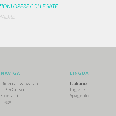
IONI OPERE COLLEGATE
MADRE
RISULTATI SUCCESSIVI
NAVIGA
LINGUA
Ricerca avanzata »
Italiano
Il PerCorso
Inglese