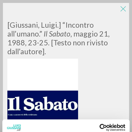
[Giussani, Luigi.] “Incontro
all’umano.”
Il Sabato
, maggio 21,
1988, 23-25. [Testo non rivisto
dall’autore].
A
Z
0
DOCUMENTI TROVATI
RISULTATI SUCCESSIVI