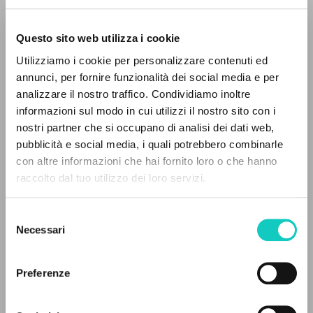
Questo sito web utilizza i cookie
Utilizziamo i cookie per personalizzare contenuti ed
Giussani Luigi
Autore
annunci, per fornire funzionalità dei social media e per
IL PROGETTO
analizzare il nostro traffico. Condividiamo inoltre
Italiano
informazioni sul modo in cui utilizzi il nostro sito con i
Il Sabato
Il portale raccoglie e rende accessibili gli scritti
nostri partner che si occupano di analisi dei dati web,
1988
di Luigi Giussani: quasi 5000 voci bibliografiche,
pubblicità e social media, i quali potrebbero combinarle
Pagine: 3
testi integrali in 5 lingue e percorsi tematici
con altre informazioni che hai fornito loro o che hanno
dedicati.
raccolto dal tuo utilizzo dei loro servizi.
ULTIMO AGGIORNAMENTO
Selezione
07/07/2021
NAVIGA
Necessari
del
consenso
Ricerca avanzata »
Il PerCorso
Preferenze
Contatti
LEGGI IL FULL TEXT NELL'EDIZIONE
Login
DISPONIBILE