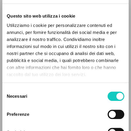
Questo sito web utilizza i cookie
RICERCA AVANZATA »
Utilizziamo i cookie per personalizzare contenuti ed
A
Z
annunci, per fornire funzionalità dei social media e per
analizzare il nostro traffico. Condividiamo inoltre
0
DOCUMENTI TROVATI
informazioni sul modo in cui utilizzi il nostro sito con i
nostri partner che si occupano di analisi dei dati web,
Giussani Luigi
Autore
pubblicità e social media, i quali potrebbero combinarle
con altre informazioni che hai fornito loro o che hanno
Portoghese
raccolto dal tuo utilizzo dei loro servizi.
RISULTATI SUCCESSIVI
Litterae Communionis-Passos ediçao portuguesa
2013
Selezione
Pagine: 2
Necessari
del
consenso
Preferenze
ULTIMO AGGIORNAMENTO
15/03/2024