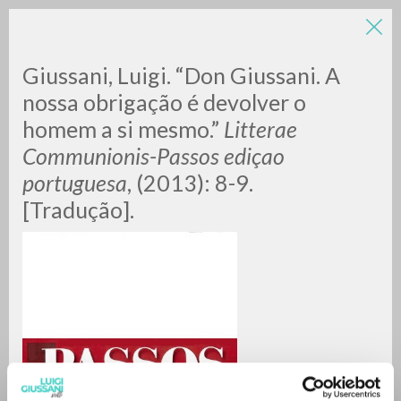
LUIGI
Giussani, Luigi. “Don Giussani. A
nossa obrigação é devolver o
homem a si mesmo.”
Litterae
GIUSSANI
Communionis-Passos ediçao
portuguesa
, (2013): 8-9.
scritti
[Tradução].