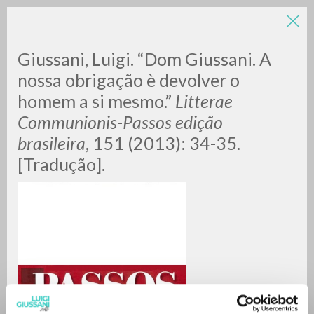
Giussani, Luigi. “Dom Giussani. A
nossa obrigação è devolver o
homem a si mesmo.”
Litterae
Communionis-Passos edição
brasileira
, 151 (2013): 34-35.
[Tradução].
RICERCA AVANZATA »
A
Z
0
DOCUMENTI TROVATI
RISULTATI SUCCESSIVI