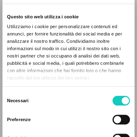
Questo sito web utilizza i cookie
Utilizziamo i cookie per personalizzare contenuti ed
annunci, per fornire funzionalità dei social media e per
analizzare il nostro traffico. Condividiamo inoltre
informazioni sul modo in cui utilizzi il nostro sito con i
nostri partner che si occupano di analisi dei dati web,
Giussani Luigi
Autore
pubblicità e social media, i quali potrebbero combinarle
IL PROGETTO
con altre informazioni che hai fornito loro o che hanno
Portoghese BR
raccolto dal tuo utilizzo dei loro servizi.
Il portale raccoglie e rende accessibili gli scritti
Litterae Communionis-Passos edição brasileira
2013
di Luigi Giussani: quasi 5000 voci bibliografiche,
Selezione
Pagine: 2
testi integrali in 5 lingue e percorsi tematici
Necessari
del
dedicati.
consenso
Preferenze
ULTIMO AGGIORNAMENTO
NAVIGA
07/03/2024