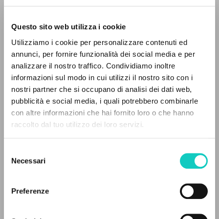
Questo sito web utilizza i cookie
Utilizziamo i cookie per personalizzare contenuti ed
annunci, per fornire funzionalità dei social media e per
analizzare il nostro traffico. Condividiamo inoltre
informazioni sul modo in cui utilizzi il nostro sito con i
Giussani Luigi
Autore
nostri partner che si occupano di analisi dei dati web,
pubblicità e social media, i quali potrebbero combinarle
Inglese
IL PROGETTO
con altre informazioni che hai fornito loro o che hanno
Litterae Communionis-Traces
raccolto dal tuo utilizzo dei loro servizi.
2013
Il portale raccoglie e rende accessibili gli scritti
Pagine: 2
di Luigi Giussani: quasi 5000 voci bibliografiche,
Selezione
testi integrali in 5 lingue e percorsi tematici
Necessari
del
dedicati.
consenso
ULTIMO AGGIORNAMENTO
12/07/2021
Preferenze
NAVIGA