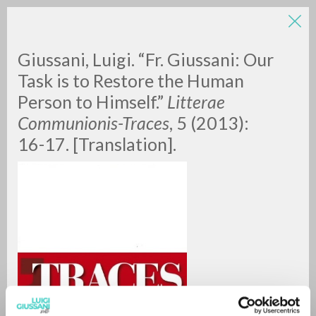
Giussani, Luigi. “Fr. Giussani: Our
Task is to Restore the Human
Person to Himself.”
Litterae
Communionis-Traces
, 5 (2013):
16-17. [Translation].
RICERCA AVANZATA »
A
Z
0
DOCUMENTI TROVATI
RISULTATI SUCCESSIVI