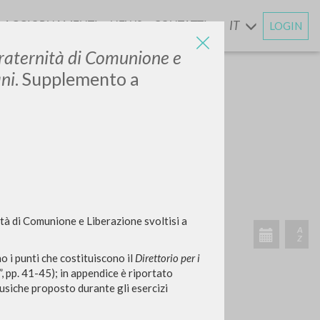
AGGIORNAMENTI
NEWS
CONTATTI
IT
LOGIN
E
 Fraternità di Comunione e
ani
. Supplemento a
nità di Comunione e Liberazione svoltisi a
 i punti che costituiscono il
Direttorio per i
, pp. 41-45); in appendice è riportato
musiche proposto durante gli esercizi