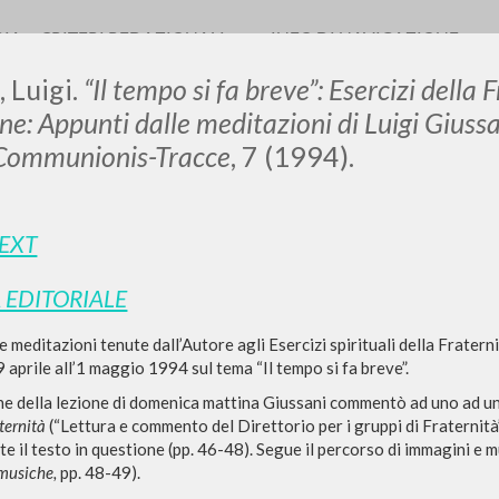
RIA
CRITERI REDAZIONALI
INFO DI NAVIGAZIONE
, Luigi.
“Il tempo si fa breve”: Esercizi della
ne: Appunti dalle meditazioni di Luigi Giuss
 Communionis-Tracce
, 7 (1994).
LUIGI
TEXT
SSANI
 EDITORIALE
e meditazioni tenute dall’Autore agli Esercizi spirituali della Frater
scritti
9 aprile all’1 maggio 1994 sul tema “Il tempo si fa breve”.
ne della lezione di domenica mattina Giussani commentò ad uno ad uno
ternità
(“Lettura e commento del Direttorio per i gruppi di Fraternità”
e il testo in questione (pp. 46-48). Segue il percorso di immagini e 
musiche,
pp. 48-49).