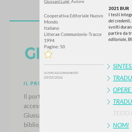
Giussani Luigi
Autore
2021 BUR
I testi integ
Cooperativa Editoriale Nuovo
dei credenti
,
Mondo
svolti duran
Italiano
partire da t
Litterae Communionis-Tracce
editoriale
, B
1994
Pagine: 50
Vuo
SINTES
ULTIMO AGGIORNAMENTO
TRADU
05/05/2026
OPERE
TIPOLOGIA OPERA
TRADU
TESTO
NOMI