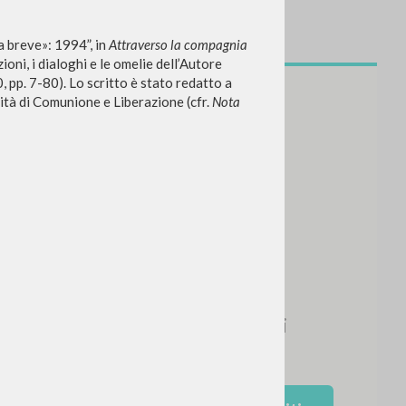
fa breve»: 1994”, in
Attraverso la compagnia
ioni, i dialoghi e le omelie dell’Autore
, pp. 7-80). Lo scritto è stato redatto a
nità di Comunione e Liberazione (cfr.
Nota
CERCA
Frase esatta
 »
ATTIVITÀ RECENTI
A
Z