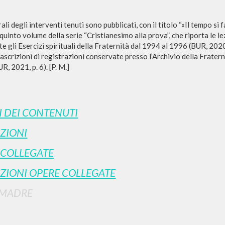
rali degli interventi tenuti sono pubblicati, con il titolo “«Il tempo si 
 quinto volume della serie “Cristianesimo alla prova”, che riporta le lez
te gli Esercizi spirituali della Fraternità dal 1994 al 1996 (BUR, 2020
rascrizioni di registrazioni conservate presso l’Archivio della Frater
UR, 2021, p. 6). [P. M.]
RICERCA AVANZATA
i risultati ancora più precisi? Utilizza la
I DEI CONTENUTI
0
DOCUMENTI TROVATI
ZIONI
 COLLEGATE
Visualizza dettagli per tipologia
LINGUA
AUTORE
ANNO
ZIONI OPERE COLLEGATE
 MADRE