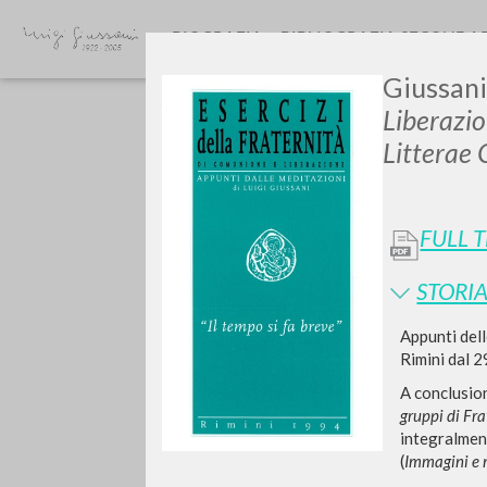
BIOGRAFIA
BIBLIOGRAFIA SECONDA
Giussani
Liberazio
Litterae
FULL 
GIU
STORIA
Appunti dell
Rimini dal 2
A conclusio
gruppi di Fra
integralment
(
Immagini e 