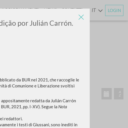
AGGIORNAMENTI
NEWS
CONTATTI
IT
LOGIN
E
Edição por Julián Carrón.
CERCA
Frase esatta
 »
bblicato da BUR nel 2021, che raccoglie le
ernità di Comunione e Liberazione svoltisi
ne appositamente redatta da Julián Carrón
, BUR, 2021, pp. I-XV). Segue la
Nota
ATTIVITÀ RECENTI
ei redattori.
A
vamente i testi di Giussani, sono inediti in
Z