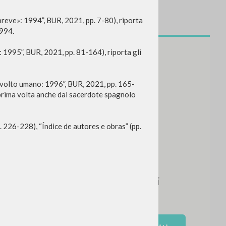
breve»: 1994”, BUR, 2021, pp. 7-80), riporta
1994.
: 1995”, BUR, 2021, pp. 81-164), riporta gli
l volto umano: 1996”, BUR, 2021, pp. 165-
la prima volta anche dal sacerdote spagnolo
p. 226-228), “Índice de autores e obras” (pp.
NEWSLETTER
Ricevi aggiornamenti su nuove