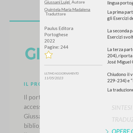
Giussani Luigi
Autore
lingua porto
Quintela Maria Madalena
La prima part
Traduttore
gli Esercizi 
Paulus Editora
La seconda pa
Portoghese
Esercizi svolt
2022
Pagine: 244
La terza part
204), riporta
José Miguel G
Chiudono il v
ULTIMO AGGIORNAMENTO
11/05/2023
229-234) e “Í
La traduzione
SINTES
IL PROGETTO
TRADUZ
Il portale raccoglie e rende
OPERE 