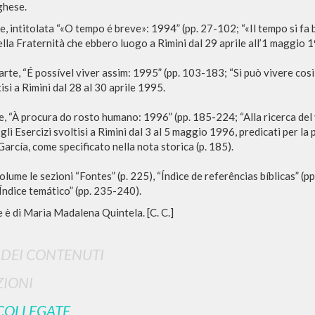
ghese.
e, intitolata “«O tempo é breve»: 1994” (pp. 27-102; “«Il tempo si fa 
della Fraternità che ebbero luogo a Rimini dal 29 aprile all’1 maggio 
RISULTATI SUCCESSIVI
rte, “É possível viver assim: 1995” (pp. 103-183; “Si può vivere così
isi a Rimini dal 28 al 30 aprile 1995.
e, “À procura do rosto humano: 1996” (pp. 185-224; “Alla ricerca de
 gli Esercizi svoltisi a Rimini dal 3 al 5 maggio 1996, predicati per 
arcía, come specificato nella nota storica (p. 185).
olume le sezioni “Fontes” (p. 225), “Índice de referências bíblicas” (p
ndice temático” (pp. 235-240).
 è di Maria Madalena Quintela. [C. C.]
I DEI CONTENUTI
NAVIGA
LINGUA
IONI
Ricerca avanzata »
Italiano
COLLEGATE
Il PerCorso
Inglese