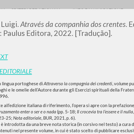
RIA
CRITERI REDAZIONALI
INFO DI NAVIGAZIONE
 Luigi.
Através da companhia dos crentes
. 
 Paulus Editora, 2022. [Tradução].
EXT
 EDITORIALE
RICERCA AVANZATA
i risultati ancora più precisi? Utilizza la
n lingua portoghese di
Attraverso la compagnia dei credenti
, volume pu
0
DOCUMENTI TROVATI
loghi e le omelie dell’Autore durante gli Esercizi spirituali della Frat
1996.
Visualizza dettagli per tipologia
all’edizione italiana di riferimento, l’opera si apre con la prefazio
ruzamento enter o ser e o nada
(pp. 5-18;
Il crocevia tra l’essere e il nulla
LINGUA
AUTORE
ANNO
 23-25;
Nota editoriale
, BUR, 2021, p. 6).
è introdotta da una breve nota storica (in corsivo nel testo) a cura d
ntenuti nel presente volume, in cui è stato scelto di pubblicare esclusi