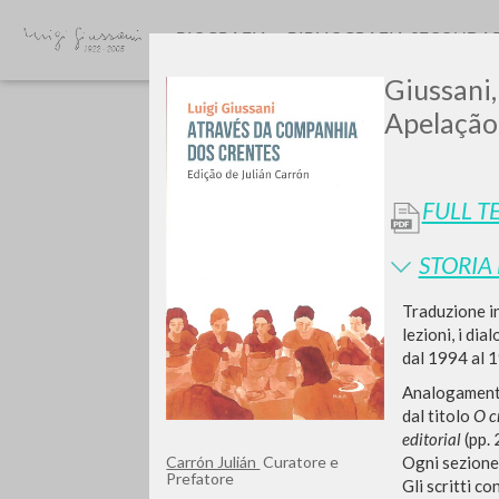
BIOGRAFIA
BIBLIOGRAFIA SECONDA
Giussani,
Apelação:
FULL T
STORIA
Vuo
Traduzione i
lezioni, i dia
dal 1994 al 
Analogamente 
dal titolo
O c
TIPOLOGIA OPERA
editorial
(pp.
Ogni sezione 
Carrón Julián
Curatore e
Prefatore
Gli scritti co