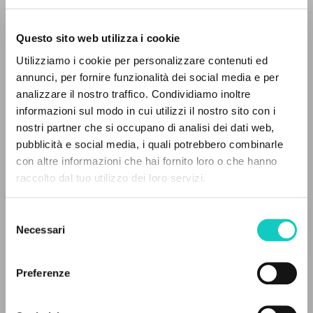
Questo sito web utilizza i cookie
RICERCA AVANZATA »
Giussani Luigi
Autore
Utilizziamo i cookie per personalizzare contenuti ed
A
Z
annunci, per fornire funzionalità dei social media e per
Italiano
analizzare il nostro traffico. Condividiamo inoltre
Il Sabato
0
DOCUMENTI TROVATI
1989
informazioni sul modo in cui utilizzi il nostro sito con i
Pagine: 8
nostri partner che si occupano di analisi dei dati web,
pubblicità e social media, i quali potrebbero combinarle
con altre informazioni che hai fornito loro o che hanno
raccolto dal tuo utilizzo dei loro servizi.
RISULTATI SUCCESSIVI
ULTIMO AGGIORNAMENTO
07/07/2021
Selezione
Necessari
del
consenso
LEGGI IL FULL TEXT NELL'EDIZIONE
Preferenze
DISPONIBILE