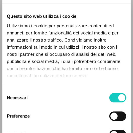
Questo sito web utilizza i cookie
Utilizziamo i cookie per personalizzare contenuti ed
Giussani Luigi
Autore
annunci, per fornire funzionalità dei social media e per
analizzare il nostro traffico. Condividiamo inoltre
Italiano
informazioni sul modo in cui utilizzi il nostro sito con i
Litterae Communionis-Tracce
2001
nostri partner che si occupano di analisi dei dati web,
Pagine: 4
pubblicità e social media, i quali potrebbero combinarle
IL PROGETTO
con altre informazioni che hai fornito loro o che hanno
raccolto dal tuo utilizzo dei loro servizi.
Il portale raccoglie e rende accessibili gli scritti
di Luigi Giussani: quasi 5000 voci bibliografiche,
ULTIMO AGGIORNAMENTO
30/03/2020
Selezione
testi integrali in 5 lingue e percorsi tematici
Necessari
del
dedicati.
consenso
Preferenze
LEGGI IL FULL TEXT NELL'EDIZIONE
NAVIGA
DISPONIBILE