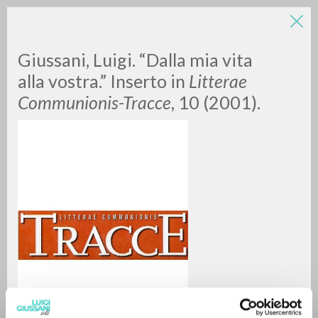
Giussani, Luigi. “Dalla mia vita
alla vostra.” Inserto in
Litterae
Communionis-Tracce
, 10 (2001).
RICERCA AVANZATA »
A
Z
0
DOCUMENTI TROVATI
RISULTATI SUCCESSIVI