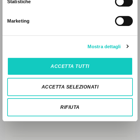
Statistiche
Ricerca avanzata »
FULL TEXT
Il PerCorso
Contatti
Marketing
STORIA EDITORIALE
Login
SINTESI DEI CONTENUTI
LINGUA
Mostra dettagli
TRADUZIONI
Italiano
Inglese
Spagnolo
OPERE COLLEGATE
ACCETTA TUTTI
TRADUZIONI OPERE COLLEGATE
NEWSLETTER
TESTO MADRE
ACCETTA SELEZIONATI
Ricevi aggiornamenti su nuove pubblicazioni,
NOMI
eventi e percorsi editoriali.
RIFIUTA
Iscriviti