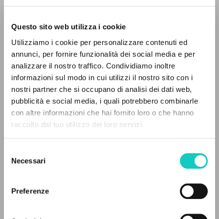
Questo sito web utilizza i cookie
Utilizziamo i cookie per personalizzare contenuti ed
annunci, per fornire funzionalità dei social media e per
analizzare il nostro traffico. Condividiamo inoltre
Cordas Durval
Traduttore
informazioni sul modo in cui utilizzi il nostro sito con i
Giussani Luigi
Autore
nostri partner che si occupano di analisi dei dati web,
pubblicità e social media, i quali potrebbero combinarle
Portoghese BR
IL PROGETTO
con altre informazioni che hai fornito loro o che hanno
Litterae Communionis-Passos
raccolto dal tuo utilizzo dei loro servizi.
2001
Il portale raccoglie e rende accessibili gli scritti
Pagine: 4
di Luigi Giussani: quasi 5000 voci bibliografiche,
Selezione
testi integrali in 5 lingue e percorsi tematici
Necessari
del
dedicati.
consenso
ULTIMO AGGIORNAMENTO
19/07/2024
Preferenze
NAVIGA