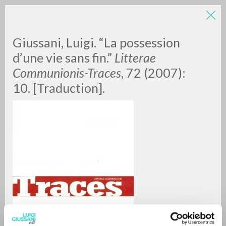
Giussani, Luigi. “La possession
d’une vie sans fin.”
Litterae
Communionis-Traces
, 72 (2007):
10. [Traduction].
A
Z
0
DOCUMENTI TROVATI
RISULTATI SUCCESSIVI