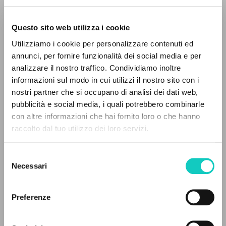
Questo sito web utilizza i cookie
Utilizziamo i cookie per personalizzare contenuti ed
annunci, per fornire funzionalità dei social media e per
IL PROGETTO
analizzare il nostro traffico. Condividiamo inoltre
Giussani Luigi
Autore
informazioni sul modo in cui utilizzi il nostro sito con i
Il portale raccoglie e rende accessibili gli scritti
nostri partner che si occupano di analisi dei dati web,
Francese
di Luigi Giussani: quasi 5000 voci bibliografiche,
pubblicità e social media, i quali potrebbero combinarle
Litterae Communionis-Traces
testi integrali in 5 lingue e percorsi tematici
con altre informazioni che hai fornito loro o che hanno
2007
dedicati.
Pagine: 1
raccolto dal tuo utilizzo dei loro servizi.
Selezione
NAVIGA
Necessari
del
ULTIMO AGGIORNAMENTO
consenso
30/04/2020
Ricerca avanzata »
Il PerCorso
Preferenze
Contatti
Login