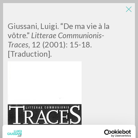
Giussani, Luigi. “De ma vie à la
vôtre.”
Litterae Communionis-
Traces
, 12 (2001): 15-18.
[Traduction].
A
Z
0
DOCUMENTI TROVATI
RISULTATI SUCCESSIVI