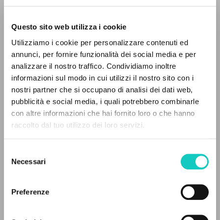
Questo sito web utilizza i cookie
Utilizziamo i cookie per personalizzare contenuti ed
annunci, per fornire funzionalità dei social media e per
IL PROGETTO
analizzare il nostro traffico. Condividiamo inoltre
Giussani Luigi
Autore
informazioni sul modo in cui utilizzi il nostro sito con i
Il portale raccoglie e rende accessibili gli scritti
nostri partner che si occupano di analisi dei dati web,
Francese
di Luigi Giussani: quasi 5000 voci bibliografiche,
pubblicità e social media, i quali potrebbero combinarle
Litterae Communionis-Traces
testi integrali in 5 lingue e percorsi tematici
con altre informazioni che hai fornito loro o che hanno
2001
dedicati.
Pagine: 4
raccolto dal tuo utilizzo dei loro servizi.
Selezione
NAVIGA
Necessari
del
ULTIMO AGGIORNAMENTO
consenso
28/04/2020
Ricerca avanzata »
Il PerCorso
Preferenze
Contatti
Login