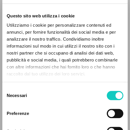
Questo sito web utilizza i cookie
Utilizziamo i cookie per personalizzare contenuti ed
annunci, per fornire funzionalità dei social media e per
IL PROGETTO
analizzare il nostro traffico. Condividiamo inoltre
Giussani Luigi
Autore
informazioni sul modo in cui utilizzi il nostro sito con i
Il portale raccoglie e rende accessibili gli scritti
nostri partner che si occupano di analisi dei dati web,
Spagnolo
di Luigi Giussani: quasi 5000 voci bibliografiche,
pubblicità e social media, i quali potrebbero combinarle
Litterae Communionis-Huellas
testi integrali in 5 lingue e percorsi tematici
con altre informazioni che hai fornito loro o che hanno
2001
dedicati.
Pagine: 4
raccolto dal tuo utilizzo dei loro servizi.
Selezione
NAVIGA
Necessari
del
ULTIMO AGGIORNAMENTO
consenso
14/12/2020
Ricerca avanzata »
Il PerCorso
Preferenze
Contatti
Login