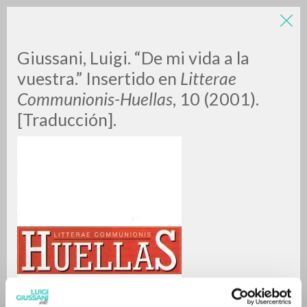
Giussani, Luigi. “De mi vida a la
vuestra.” Insertido en
Litterae
Communionis-Huellas
, 10 (2001).
[Traducción].
A
Z
0
DOCUMENTI TROVATI
RISULTATI SUCCESSIVI