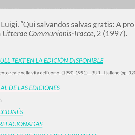
TORIALES
INFORMACIÓN PARA LA NAVEGACIÓN
A
 Luigi. “Qui salvandos salvas gratis: A pr
n
Litterae Communionis-Tracce
, 2 (1997).
FULL TEXT EN LA EDICIÓN DISPONIBLE
nto reale nella vita dell’uomo: (1990-1991) - BUR - Italiano (pp. 3
BÚSQUEDA AVANZ
s resultados aún más precisos? Utilizar el
IAL DE LAS EDICIONES
0
DOCUMENTOS ENCONTRADOS
S
Ver detalles por tipo
CCIONÉS
IDIOMA
AUTOR
AÑO
ACTI
RELACIONADAS