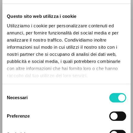
Questo sito web utilizza i cookie
Giussani Luigi
Autor
Utilizziamo i cookie per personalizzare contenuti ed
annunci, per fornire funzionalità dei social media e per
Inglés
analizzare il nostro traffico. Condividiamo inoltre
30 Days
1991
informazioni sul modo in cui utilizzi il nostro sito con i
Páginas: 8
nostri partner che si occupano di analisi dei dati web,
pubblicità e social media, i quali potrebbero combinarle
EL PROYECTO
con altre informazioni che hai fornito loro o che hanno
raccolto dal tuo utilizzo dei loro servizi.
Este portal recoge y pone a disposición de los
ÚLTIMA ACTUALIZACIÓN
03/03/2023
usuarios los textos de Luigi Giussani: casi 5000
Selezione
voces bibliográficas, textos íntegros en 5
Necessari
del
idiomas y líneas temáticas.
consenso
FULL TEXT
Preferenze
NAVEGA
HISTORIAL DE LAS EDICIONES