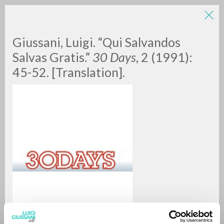
Giussani, Luigi. “Qui Salvandos
Salvas Gratis.”
30 Days
, 2 (1991):
45-52. [Translation].
BÚSQUEDA AVANZADA »
A
Z
0
DOCUMENTOS ENCONTRADOS
RESULTADOS SUCESIVOS