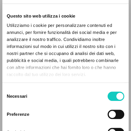
Questo sito web utilizza i cookie
BÚSQUEDA AVANZADA »
Utilizziamo i cookie per personalizzare contenuti ed
A
Z
annunci, per fornire funzionalità dei social media e per
analizzare il nostro traffico. Condividiamo inoltre
0
DOCUMENTOS ENCONTRADOS
informazioni sul modo in cui utilizzi il nostro sito con i
Giussani Luigi
Autor
nostri partner che si occupano di analisi dei dati web,
pubblicità e social media, i quali potrebbero combinarle
Cowa Publications
con altre informazioni che hai fornito loro o che hanno
Inglés
raccolto dal tuo utilizzo dei loro servizi.
Litterae Communionis
RESULTADOS SUCESIVOS
1992
Páginas: 1
Selezione
Necessari
del
consenso
ÚLTIMA ACTUALIZACIÓN
Preferenze
27/08/2024