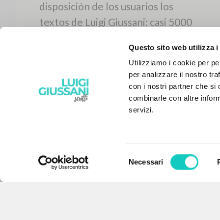
Questo sito web utilizza i
Utilizziamo i cookie per pe
per analizzare il nostro tra
con i nostri partner che si
combinarle con altre inform
servizi.
Selezione
Necessari
EL PROYECTO
del
consenso
Este portal recoge y pone a
disposición de los usuarios los
textos de Luigi Giussani: casi 5000