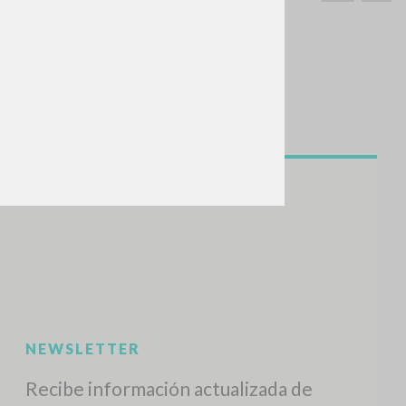
BUSCA
Frase exacta
ADA »
VIDADES RECIENTES
A
Z