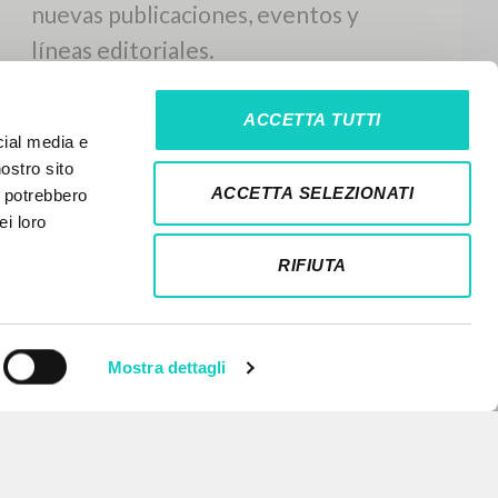
ACCETTA TUTTI
cial media e
nostro sito
ACCETTA SELEZIONATI
i potrebbero
ei loro
RIFIUTA
Mostra dettagli
NEWSLETTER
Recibe información actualizada de
nuevas publicaciones, eventos y
líneas editoriales.