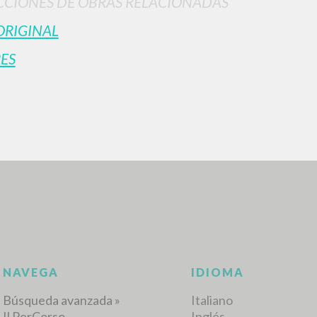
CIONES DE OBRAS RELACIONADAS
ORIGINAL
ES
BÚSQUEDA AVANZ
s resultados aún más precisos? Utilizar el
0
DOCUMENTOS ENCONTRADOS
Ver detalles por tipo
IDIOMA
AUTOR
AÑO
ACTI