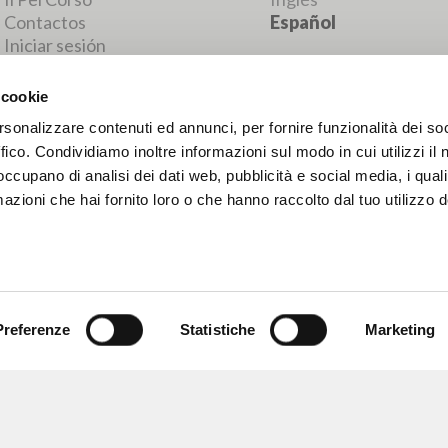
RESULTADOS SUCESIVOS
 cookie
rsonalizzare contenuti ed annunci, per fornire funzionalità dei so
ffico. Condividiamo inoltre informazioni sul modo in cui utilizzi il 
 occupano di analisi dei dati web, pubblicità e social media, i qual
azioni che hai fornito loro o che hanno raccolto dal tuo utilizzo d
Preferenze
Statistiche
Marketing
NAVEGA
IDIOMA
Búsqueda avanzada »
Italiano
Il PerCorso
Inglés
Contactos
Español