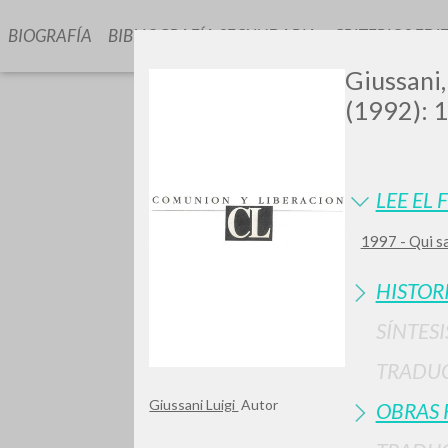
BIOGRAFÍA
BIBLIOGRAFÍA SECUNDARIA
CRITERIOS EDI
Giussani,
(1992): 1
LEE EL 
1997 - Qui s
GIU
HISTOR
SÍNTESI
TRADU
Giussani Luigi
Autor
OBRAS 