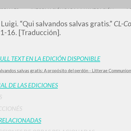
TORIALES
INFORMACIÓN PARA LA NAVEGACIÓN
A
 Luigi. “Qui salvandos salvas gratis.”
CL-Co
1-16. [Traducción].
LUIGI
FULL TEXT EN LA EDICIÓN DISPONIBLE
alvandos salvas gratis: A propósito del perdón - Litterae Communio
SSANI
IAL DE LAS EDICIONES
scritti
S
CCIONÉS
RELACIONADAS