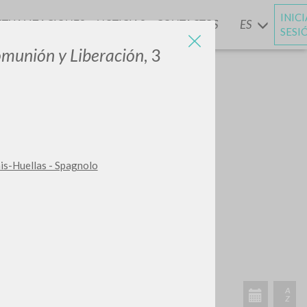
INIC
CTUALIZACIONES
NOTICIAS
CONTACTOS
ES
Y
SESI
munión y Liberación
, 3
nis-Huellas - Spagnolo