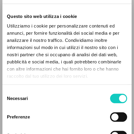
Questo sito web utilizza i cookie
BÚSQUEDA AVANZADA »
Utilizziamo i cookie per personalizzare contenuti ed
A
Z
annunci, per fornire funzionalità dei social media e per
analizzare il nostro traffico. Condividiamo inoltre
0
DOCUMENTOS ENCONTRADOS
informazioni sul modo in cui utilizzi il nostro sito con i
nostri partner che si occupano di analisi dei dati web,
Fontana Clara
Traductor
pubblicità e social media, i quali potrebbero combinarle
Giussani Carmen
Traductor
con altre informazioni che hai fornito loro o che hanno
Giussani Luigi
Autor
raccolto dal tuo utilizzo dei loro servizi.
RESULTADOS SUCESIVOS
Español
Selezione
Litterae Communionis-Huellas
Necessari
del
1997
consenso
Páginas: 8
Preferenze