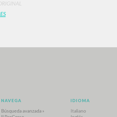
ORIGINAL
ES
BÚSQUEDA AVANZ
s resultados aún más precisos? Utilizar el
0
DOCUMENTOS ENCONTRADOS
Ver detalles por tipo
IDIOMA
AUTOR
AÑO
ACTI