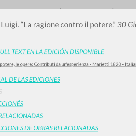
TORIALES
INFORMACIÓN PARA LA NAVEGACIÓN
A
 Luigi. “La ragione contro il potere.”
30 Gi
FULL TEXT EN LA EDICIÓN DISPONIBLE
LUIGI
il potere, le opere: Contributi da un'esperienza - Marietti 1820 - Ital
SSANI
IAL DE LAS EDICIONES
S
scritti
CCIONÉS
RELACIONADAS
CIONES DE OBRAS RELACIONADAS