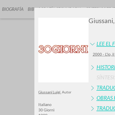
BIOGRAFÍA
BIBLIOGRAFÍA SECUNDARIA
CRITERIOS EDI
Giussani,
LEE EL 
2000 - L'io, 
GIU
HISTOR
SÍNTESI
TRADU
Giussani Luigi
Autor
OBRAS 
Italiano
TRADUC
30 Giorni