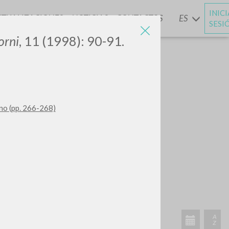
INIC
CTUALIZACIONES
NOTICIAS
CONTACTOS
ES
Y
SESI
orni
, 11 (1998): 90-91.
iano (pp. 266-268)