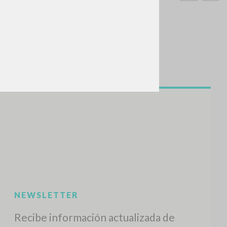
BUSCA
Frase exacta
ADA »
VIDADES RECIENTES
A
Z