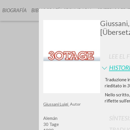
BIOGRAFÍA
BIBLIOGRAFÍA SECUNDARIA
CRITERIOS EDI
Giussani,
[Überset
LEE EL 
HISTOR
¿Quiere
Traduzione in
rieditato in
3
Nello scritto
riflette sull’
Giussani Luigi
Autor
TIPOLOGÍA
SÍNTESI
Alemán
30 Tage
TRADU