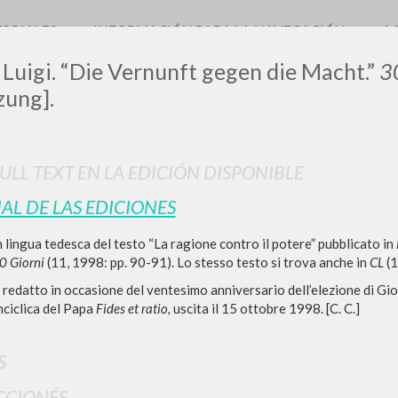
TORIALES
INFORMACIÓN PARA LA NAVEGACIÓN
A
 Luigi. “Die Vernunft gegen die Macht.”
3
zung].
FULL TEXT EN LA EDICIÓN DISPONIBLE
IAL DE LAS EDICIONES
BÚSQUEDA AVANZ
s resultados aún más precisos? Utilizar el
 lingua tedesca del testo “La ragione contro il potere” pubblicato in
0
DOCUMENTOS ENCONTRADOS
0 Giorni
(11, 1998: pp. 90-91). Lo stesso testo si trova anche in
CL
(1
, redatto in occasione del ventesimo anniversario dell’elezione di Gio
Ver detalles por tipo
enciclica del Papa
Fides et ratio,
uscita il 15 ottobre 1998. [C. C.]
IDIOMA
AUTOR
AÑO
ACTI
S
CCIONÉS