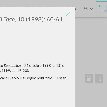
INIC
CTUALIZACIONES
NOTICIAS
CONTACTOS
ES
Y
SESI
0 Tage
, 10 (1998): 60-61.
BUSCA
Frase exacta
ADA »
La Repubblica
il 24 ottobre 1998 (p. 13) e
, 1999: pp. 19-20).
vanni Paolo II al soglio pontificio, Giussani
VIDADES RECIENTES
A
Z