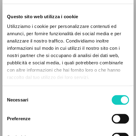
Questo sito web utilizza i cookie
Utilizziamo i cookie per personalizzare contenuti ed
Giussani Luigi
Autor
annunci, per fornire funzionalità dei social media e per
EL PROYECTO
analizzare il nostro traffico. Condividiamo inoltre
Italiano
informazioni sul modo in cui utilizzi il nostro sito con i
30 Giorni
Este portal recoge y pone a disposición de los
nostri partner che si occupano di analisi dei dati web,
2001
usuarios los textos de Luigi Giussani: casi 5000
pubblicità e social media, i quali potrebbero combinarle
Páginas: 2
voces bibliográficas, textos íntegros en 5
con altre informazioni che hai fornito loro o che hanno
idiomas y líneas temáticas.
raccolto dal tuo utilizzo dei loro servizi.
ÚLTIMA ACTUALIZACIÓN
Selezione
25/08/2022
NAVEGA
Necessari
del
consenso
Búsqueda avanzada »
Il PerCorso
Preferenze
Contactos
LEE EL FULL TEXT EN LA EDICIÓN
Iniciar sesión
DISPONIBLE