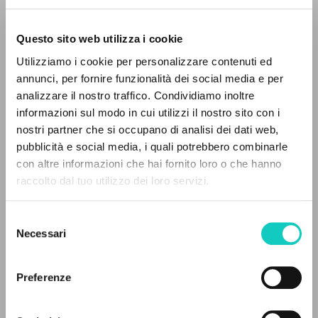
Questo sito web utilizza i cookie
BÚSQUEDA AVANZADA »
Utilizziamo i cookie per personalizzare contenuti ed
A
Z
annunci, per fornire funzionalità dei social media e per
analizzare il nostro traffico. Condividiamo inoltre
0
DOCUMENTOS ENCONTRADOS
informazioni sul modo in cui utilizzi il nostro sito con i
nostri partner che si occupano di analisi dei dati web,
pubblicità e social media, i quali potrebbero combinarle
con altre informazioni che hai fornito loro o che hanno
raccolto dal tuo utilizzo dei loro servizi.
Giussani Luigi
Autor
RESULTADOS SUCESIVOS
Mörlin Visconti Edo
Traductor
Selezione
Scott Susan
Traductor
Necessari
del
consenso
Fraternità di Comunione e Liberazione
Inglés
Preferenze
2001
Páginas: 4