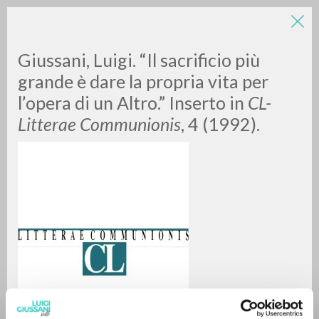
Giussani, Luigi. “Il sacrificio più
grande è dare la propria vita per
l’opera di un Altro.” Inserto in
CL-
Litterae Communionis
, 4 (1992).
BÚSQUEDA AVANZADA »
A
Z
0
DOCUMENTOS ENCONTRADOS
RESULTADOS SUCESIVOS