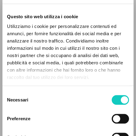
Questo sito web utilizza i cookie
Utilizziamo i cookie per personalizzare contenuti ed
Giussani Luigi
Autor
annunci, per fornire funzionalità dei social media e per
analizzare il nostro traffico. Condividiamo inoltre
Italiano
informazioni sul modo in cui utilizzi il nostro sito con i
CL-Litterae Communionis
nostri partner che si occupano di analisi dei dati web,
1992
pubblicità e social media, i quali potrebbero combinarle
Páginas: 4
EL PROYECTO
con altre informazioni che hai fornito loro o che hanno
raccolto dal tuo utilizzo dei loro servizi.
Este portal recoge y pone a disposición de los
usuarios los textos de Luigi Giussani: casi 5000
ÚLTIMA ACTUALIZACIÓN
Selezione
20/01/2023
voces bibliográficas, textos íntegros en 5
Necessari
del
idiomas y líneas temáticas.
consenso
Preferenze
LEE EL FULL TEXT EN LA EDICIÓN
NAVEGA
DISPONIBLE