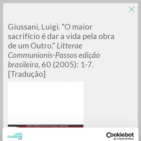
Giussani, Luigi. “O maior
sacrifício é dar a vida pela obra
de um Outro.”
Litterae
Communionis-Passos edição
brasileira
, 60 (2005): 1-7.
[Tradução]
BÚSQUEDA AVANZADA »
A
Z
0
DOCUMENTOS ENCONTRADOS
RESULTADOS SUCESIVOS