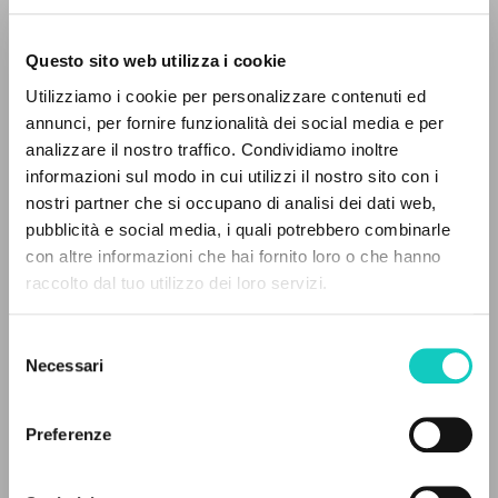
Questo sito web utilizza i cookie
Utilizziamo i cookie per personalizzare contenuti ed
annunci, per fornire funzionalità dei social media e per
analizzare il nostro traffico. Condividiamo inoltre
informazioni sul modo in cui utilizzi il nostro sito con i
nostri partner che si occupano di analisi dei dati web,
Giussani Luigi
Autor
pubblicità e social media, i quali potrebbero combinarle
EL PROYECTO
con altre informazioni che hai fornito loro o che hanno
Portoghese BR
raccolto dal tuo utilizzo dei loro servizi.
Este portal recoge y pone a disposición de los
Litterae Communionis-Passos edição brasileira
2005
usuarios los textos de Luigi Giussani: casi 5000
Selezione
Páginas: 7
voces bibliográficas, textos íntegros en 5
Necessari
del
idiomas y líneas temáticas.
consenso
Preferenze
ÚLTIMA ACTUALIZACIÓN
NAVEGA
17/07/2024