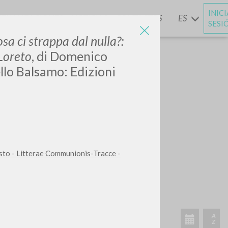
INIC
CTUALIZACIONES
NOTICIAS
CONTACTOS
ES
Y
SESI
sa ci strappa dal nulla?:
Loreto
, di Domenico
llo Balsamo: Edizioni
risto - Litterae Communionis-Tracce -