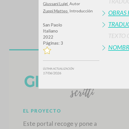
TRADU
Giussani Luigi
Autor
Zuppi Matteo
Introducción
OBRAS 
TRADUC
San Paolo
Italiano
TEXTO 
2022
Páginas: 3
NOMBR
¿Quiere
ÚLTIMA ACTUALIZACIÓN
17/06/2026
TIPOLOGÍA