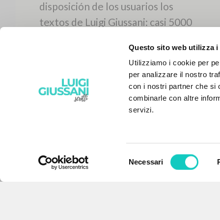
Questo sito web utilizza i
Utilizziamo i cookie per pe
per analizzare il nostro tra
con i nostri partner che si
combinarle con altre inform
servizi.
Selezione
Necessari
EL PROYECTO
del
consenso
Este portal recoge y pone a
disposición de los usuarios los
textos de Luigi Giussani: casi 5000