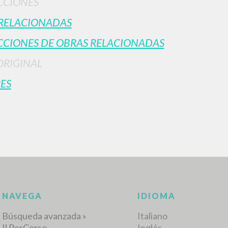
CCIONÉS
RELACIONADAS
CIONES DE OBRAS RELACIONADAS
ORIGINAL
ES
BÚSQUEDA AVANZ
s resultados aún más precisos? Utilizar el
0
DOCUMENTOS ENCONTRADOS
Ver detalles por tipo
IDIOMA
AUTOR
AÑO
ACTI