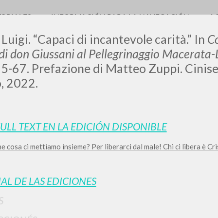
TORIALES
INFORMACIÓN PARA LA NAVEGACIÓN
A
 Luigi. “Capaci di incantevole carità.” In
Co
 di don Giussani al Pellegrinaggio Macerata-
5-67. Prefazione di Matteo Zuppi. Cinise
, 2022.
LUIGI
SSANI
FULL TEXT EN LA EDICIÓN DISPONIBLE
e cosa ci mettiamo insieme? Per liberarci dal male! Chi ci libera è C
scritti
IAL DE LAS EDICIONES
S