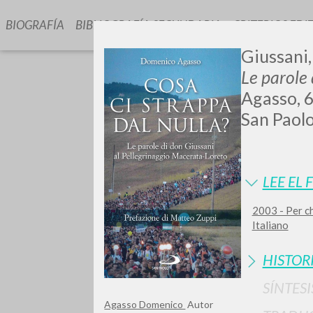
BIOGRAFÍA
BIBLIOGRAFÍA SECUNDARIA
CRITERIOS EDI
Giussani,
Le parole
Agasso, 6
San Paolo
GIU
LEE EL 
2003 - Per ch
Italiano
HISTOR
SÍNTESI
Agasso Domenico
Autor