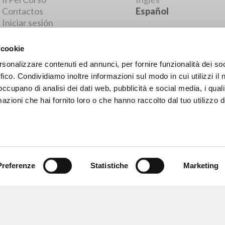
RESULTADOS SUCESIVOS
 cookie
rsonalizzare contenuti ed annunci, per fornire funzionalità dei so
ffico. Condividiamo inoltre informazioni sul modo in cui utilizzi il 
 occupano di analisi dei dati web, pubblicità e social media, i qual
azioni che hai fornito loro o che hanno raccolto dal tuo utilizzo d
Preferenze
Statistiche
Marketing
NAVEGA
IDIOMA
Búsqueda avanzada »
Italiano
Il PerCorso
Inglés
Contactos
Español