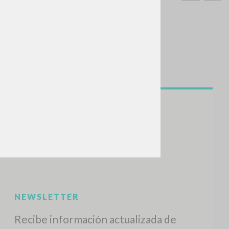
BUSCA
Frase exacta
ADA »
VIDADES RECIENTES
A
Z