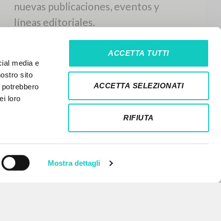
ACCETTA TUTTI
cial media e
nostro sito
ACCETTA SELEZIONATI
i potrebbero
ei loro
RIFIUTA
Mostra dettagli
NEWSLETTER
Recibe información actualizada de
nuevas publicaciones, eventos y
líneas editoriales.