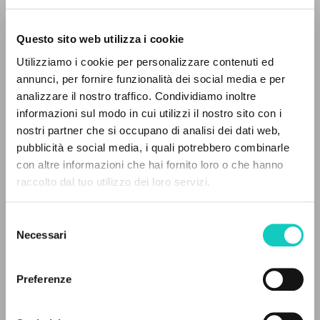
Questo sito web utilizza i cookie
Utilizziamo i cookie per personalizzare contenuti ed
annunci, per fornire funzionalità dei social media e per
Giussani Luigi
Autor
analizzare il nostro traffico. Condividiamo inoltre
informazioni sul modo in cui utilizzi il nostro sito con i
Español
nostri partner che si occupano di analisi dei dati web,
30 Dias
pubblicità e social media, i quali potrebbero combinarle
2003
EL PROYECTO
con altre informazioni che hai fornito loro o che hanno
Páginas: 3
raccolto dal tuo utilizzo dei loro servizi.
Este portal recoge y pone a disposición de los
usuarios los textos de Luigi Giussani: casi 5000
Selezione
voces bibliográficas, textos íntegros en 5
Necessari
ÚLTIMA ACTUALIZACIÓN
del
11/12/2020
idiomas y líneas temáticas.
consenso
Preferenze
NAVEGA
LEE EL FULL TEXT EN LA EDICIÓN