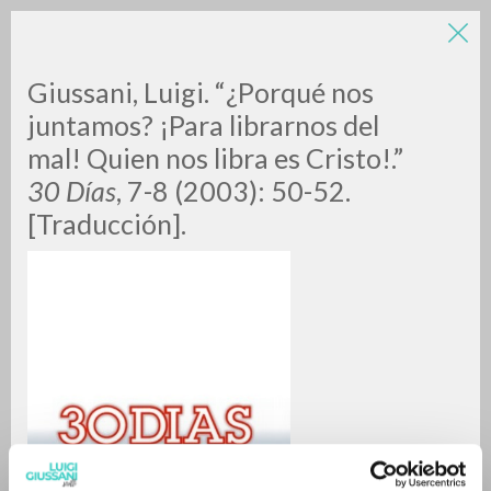
Giussani, Luigi. “¿Porqué nos
juntamos? ¡Para librarnos del
mal! Quien nos libra es Cristo!.”
30 Días
, 7-8 (2003): 50-52.
[Traducción].
BÚSQUEDA AVANZADA »
A
Z
0
DOCUMENTOS ENCONTRADOS
RESULTADOS SUCESIVOS