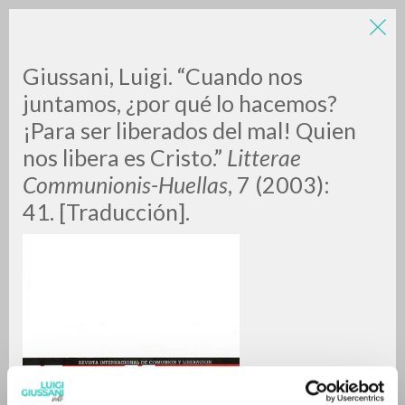
Giussani, Luigi. “Cuando nos
juntamos, ¿por qué lo hacemos?
¡Para ser liberados del mal! Quien
nos libera es Cristo.”
Litterae
Communionis-Huellas
, 7 (2003):
41. [Traducción].
BÚSQUEDA AVANZADA »
A
Z
0
DOCUMENTOS ENCONTRADOS
RESULTADOS SUCESIVOS