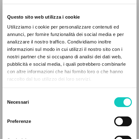
Questo sito web utilizza i cookie
Utilizziamo i cookie per personalizzare contenuti ed
annunci, per fornire funzionalità dei social media e per
analizzare il nostro traffico. Condividiamo inoltre
informazioni sul modo in cui utilizzi il nostro sito con i
nostri partner che si occupano di analisi dei dati web,
Giussani Luigi
Autor
pubblicità e social media, i quali potrebbero combinarle
EL PROYECTO
con altre informazioni che hai fornito loro o che hanno
Español
raccolto dal tuo utilizzo dei loro servizi.
Este portal recoge y pone a disposición de los
Litterae Communionis-Huellas
2003
usuarios los textos de Luigi Giussani: casi 5000
Selezione
Páginas: 1
voces bibliográficas, textos íntegros en 5
Necessari
del
idiomas y líneas temáticas.
consenso
Preferenze
ÚLTIMA ACTUALIZACIÓN
NAVEGA
18/06/2026