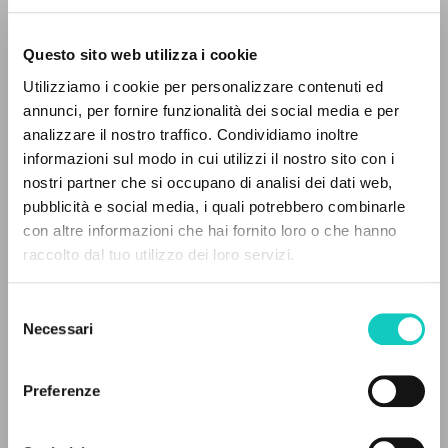
Questo sito web utilizza i cookie
Utilizziamo i cookie per personalizzare contenuti ed
annunci, per fornire funzionalità dei social media e per
analizzare il nostro traffico. Condividiamo inoltre
Giussani Luigi
Autor
informazioni sul modo in cui utilizzi il nostro sito con i
nostri partner che si occupano di analisi dei dati web,
Francés
pubblicità e social media, i quali potrebbero combinarle
30 Jours
EL PROYECTO
con altre informazioni che hai fornito loro o che hanno
2003
raccolto dal tuo utilizzo dei loro servizi.
Este portal recoge y pone a disposición de los
Páginas: 3
usuarios los textos de Luigi Giussani: casi 5000
Selezione
voces bibliográficas, textos íntegros en 5
Necessari
del
idiomas y líneas temáticas.
consenso
ÚLTIMA ACTUALIZACIÓN
18/06/2026
Preferenze
NAVEGA