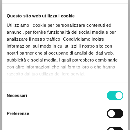
Questo sito web utilizza i cookie
ADVANCED SEARCH »
Giussani Luigi
Author
Utilizziamo i cookie per personalizzare contenuti ed
A
Z
annunci, per fornire funzionalità dei social media e per
Italian
analizzare il nostro traffico. Condividiamo inoltre
Il Sabato
0
RESULTS FOUND
1986
informazioni sul modo in cui utilizzi il nostro sito con i
Pages: 2
nostri partner che si occupano di analisi dei dati web,
pubblicità e social media, i quali potrebbero combinarle
con altre informazioni che hai fornito loro o che hanno
raccolto dal tuo utilizzo dei loro servizi.
MORE RESULTS
LATEST UPDATE
10/02/2021
Selezione
Necessari
del
consenso
READ THE FULL TEXT OF THE AVAILABLE
Preferenze
EDITION