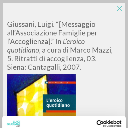
Giussani, Luigi. “[Messaggio
all’Associazione Famiglie per
l’Accoglienza].” In
L’eroico
quotidiano
, a cura di Marco Mazzi,
5. Ritratti di accoglienza, 03.
Siena: Cantagalli, 2007.
ADVANCED SEARCH »
A
Z
0
RESULTS FOUND
MORE RESULTS