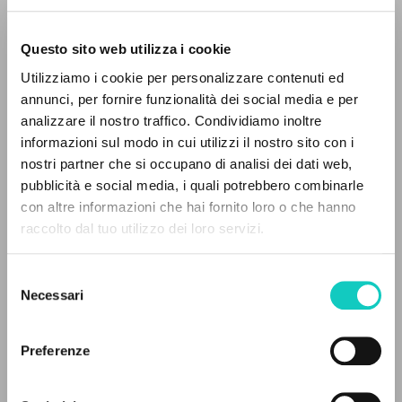
Questo sito web utilizza i cookie
Utilizziamo i cookie per personalizzare contenuti ed
annunci, per fornire funzionalità dei social media e per
analizzare il nostro traffico. Condividiamo inoltre
informazioni sul modo in cui utilizzi il nostro sito con i
nostri partner che si occupano di analisi dei dati web,
pubblicità e social media, i quali potrebbero combinarle
Giussani Luigi
Author
THE PROJECT
con altre informazioni che hai fornito loro o che hanno
Mazzi Marco
Curator
raccolto dal tuo utilizzo dei loro servizi.
The portal collects and gives access to the
Cantagalli
writings of Luigi Giussani: nearly 5,000
Selezione
Italian
bibliographic references, full texts in 5
Necessari
del
2007
languages, and dedicated thematic sections.
Pages: 1
consenso
Preferenze
BROWSE
LATEST UPDATE