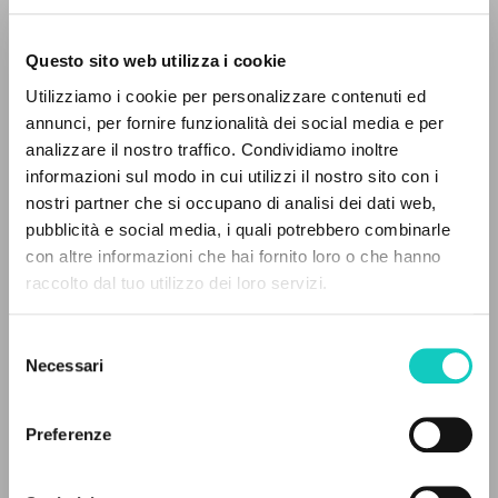
Questo sito web utilizza i cookie
Utilizziamo i cookie per personalizzare contenuti ed
annunci, per fornire funzionalità dei social media e per
analizzare il nostro traffico. Condividiamo inoltre
informazioni sul modo in cui utilizzi il nostro sito con i
nostri partner che si occupano di analisi dei dati web,
Cabello Belén
Translator
pubblicità e social media, i quali potrebbero combinarle
Giussani Luigi
Author
THE PROJECT
con altre informazioni che hai fornito loro o che hanno
raccolto dal tuo utilizzo dei loro servizi.
Ediciones Encuentro
The portal collects and gives access to the
Spanish
writings of Luigi Giussani: nearly 5,000
2006
Selezione
bibliographic references, full texts in 5
Pages: 128
Necessari
del
languages, and dedicated thematic sections.
consenso
Preferenze
LATEST UPDATE
BROWSE
23/07/2020