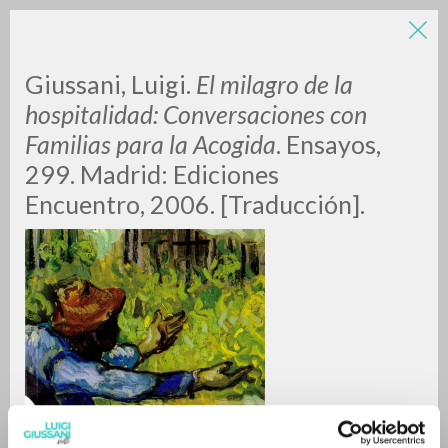
Giussani, Luigi.
El milagro de la
hospitalidad: Conversaciones con
Familias para la Acogida
. Ensayos,
299. Madrid: Ediciones
Encuentro, 2006. [Traducción].
ADVANCED SEARCH »
A
Z
0
RESULTS FOUND
MORE RESULTS