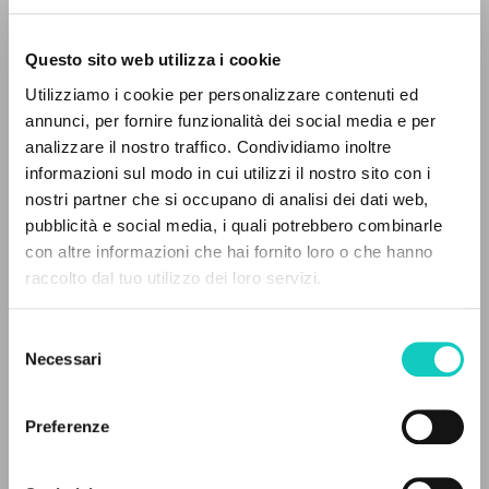
Questo sito web utilizza i cookie
ADVANCED SEARCH »
Utilizziamo i cookie per personalizzare contenuti ed
Giussani Luigi
Author
A
Z
annunci, per fornire funzionalità dei social media e per
analizzare il nostro traffico. Condividiamo inoltre
Italian
0
RESULTS FOUND
informazioni sul modo in cui utilizzi il nostro sito con i
Avvenire
1982
nostri partner che si occupano di analisi dei dati web,
Pages: 1
pubblicità e social media, i quali potrebbero combinarle
con altre informazioni che hai fornito loro o che hanno
raccolto dal tuo utilizzo dei loro servizi.
MORE RESULTS
LATEST UPDATE
17/01/2025
Selezione
Necessari
del
consenso
Preferenze
READ THE FULL TEXT OF THE AVAILABLE
EDITION