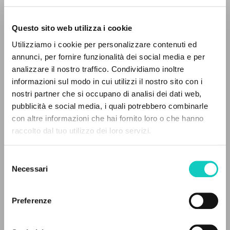
Questo sito web utilizza i cookie
Utilizziamo i cookie per personalizzare contenuti ed
Giussani Luigi
Author
annunci, per fornire funzionalità dei social media e per
THE PROJECT
analizzare il nostro traffico. Condividiamo inoltre
Italian
informazioni sul modo in cui utilizzi il nostro sito con i
Okara
The portal collects and gives access to the
nostri partner che si occupano di analisi dei dati web,
1964
writings of Luigi Giussani: nearly 5,000
Pages: 3
pubblicità e social media, i quali potrebbero combinarle
bibliographic references, full texts in 5
con altre informazioni che hai fornito loro o che hanno
languages, and dedicated thematic sections.
raccolto dal tuo utilizzo dei loro servizi.
LATEST UPDATE
Selezione
26/11/2020
BROWSE
Necessari
del
consenso
Advanced search »
Il PerCorso
Preferenze
Contact us
READ THE FULL TEXT OF THE AVAILABLE
Login
EDITION