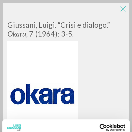
Giussani, Luigi. “Crisi e dialogo.”
Okara
, 7 (1964): 3-5.
A
Z
0
RESULTS FOUND
MORE RESULTS