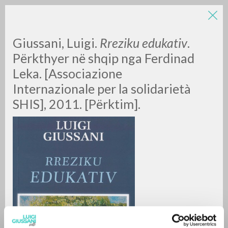
Giussani, Luigi.
Rreziku edukativ
.
Përkthyer në shqip nga Ferdinad
Leka. [Associazione
Internazionale per la solidarietà
SHIS], 2011. [Përktim].
ADVANCED SEARCH »
A
Z
0
RESULTS FOUND
MORE RESULTS