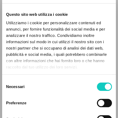
Questo sito web utilizza i cookie
Utilizziamo i cookie per personalizzare contenuti ed
annunci, per fornire funzionalità dei social media e per
analizzare il nostro traffico. Condividiamo inoltre
informazioni sul modo in cui utilizzi il nostro sito con i
nostri partner che si occupano di analisi dei dati web,
Giussani Luigi
Author
pubblicità e social media, i quali potrebbero combinarle
Leka Ferdinand
Translator
THE PROJECT
con altre informazioni che hai fornito loro o che hanno
Lobkowicz Nikolaus
Preface
raccolto dal tuo utilizzo dei loro servizi.
The portal collects and gives access to the
[Associazione Internazionale per la Solidarietà shis]
writings of Luigi Giussani: nearly 5,000
Selezione
Albanian
bibliographic references, full texts in 5
Necessari
del
2011
languages, and dedicated thematic sections.
Pages: 144
consenso
Preferenze
BROWSE
LATEST UPDATE