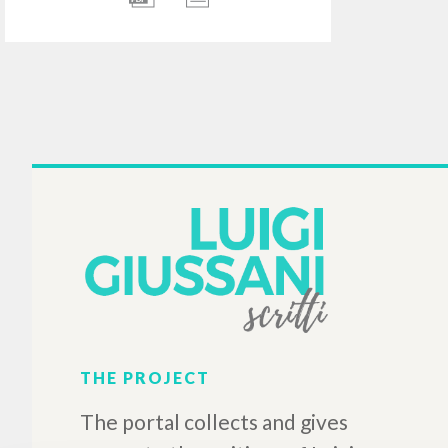
XVIII Aniversario del
reconocimiento pontificio
de la Fraternidad de
Comunión y Liberación, 11
de febrero de 2000
Giussani Luigi Author
Litterae Communionis-
Huellas
2000
Spanish
Place of publication :
Madrid
Pages: 1