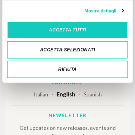
MORE RESULTS
Mostra dettagli
ACCETTA TUTTI
ACCETTA SELEZIONATI
RIFIUTA
THE PROJECT
The portal collects and gives access to the
writings of Luigi Giussani: nearly 5,000
bibliographic references, full texts in 5
languages, and dedicated thematic sections.