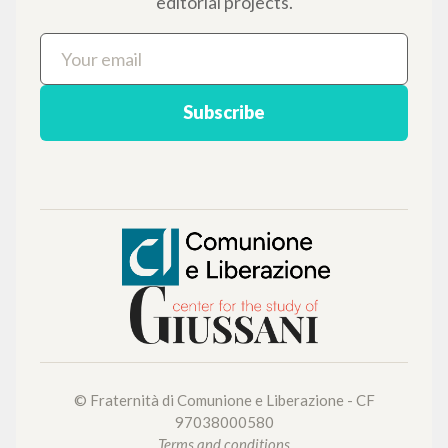
BROWSE
Advanced search »
Il PerCorso
Contact us
Login
LANGUAGE
Italian
English
Spanish
NEWSLETTER
Get updates on new releases, events and
editorial projects.