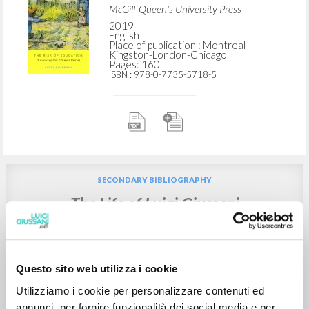
ADVANCED SEARCH »
A
Z
2
RESULTS FOUND
The Risk of Education: Discovering Our
Ultimate Destiny
Giussani Luigi Author
Hauerwas Stanley Preface
McGill-Queen's University Press
Questo sito web utilizza i cookie
2019
English
Utilizziamo i cookie per personalizzare contenuti ed
Place of publication : Montreal-
Kingston-London-Chicago
annunci, per fornire funzionalità dei social media e per