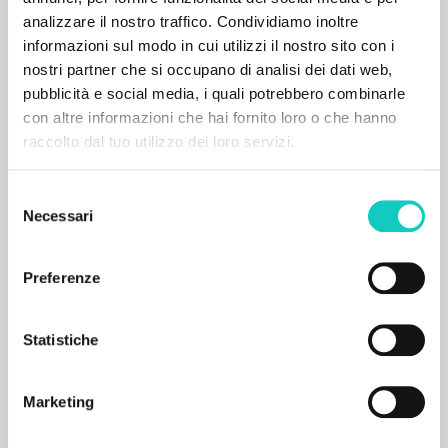
Pages: 160
analizzare il nostro traffico. Condividiamo inoltre
ISBN
: 978-0-7735-5718-5
informazioni sul modo in cui utilizzi il nostro sito con i
nostri partner che si occupano di analisi dei dati web,
pubblicità e social media, i quali potrebbero combinarle
con altre informazioni che hai fornito loro o che hanno
raccolto dal tuo utilizzo dei loro servizi.
SECONDARY BIBLIOGRAPHY
Selezione
The Life of Luigi Giussani
Necessari
del
consenso
Savorana Alberto Author
Preferenze
McGill-Queen's University Press
2018
English
Statistiche
Place of publication : Montreal-Kingston-London-
Chicago
Pages: 1412
ISBN
: 978-0-7735-5185-5
Marketing