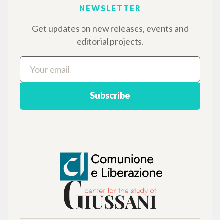
THE PROJECT
The portal collects and gives access to the
writings of Luigi Giussani: nearly 5,000
bibliographic references, full texts in 5
languages, and dedicated thematic sections.
BROWSE
Advanced search »
Il PerCorso
Contact us
Login
LANGUAGE
Italian
English
Spanish