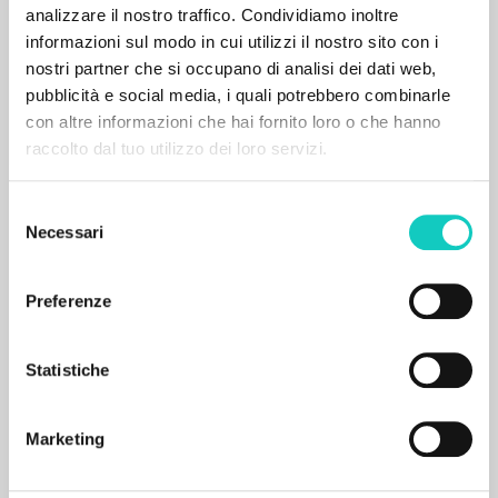
analizzare il nostro traffico. Condividiamo inoltre
Het religieuze zintuig: ParCours, deel 1
informazioni sul modo in cui utilizzi il nostro sito con i
nostri partner che si occupano di analisi dei dati web,
Giussani Luigi Author
pubblicità e social media, i quali potrebbero combinarle
Uitgeverij Betsaida
con altre informazioni che hai fornito loro o che hanno
2017
raccolto dal tuo utilizzo dei loro servizi.
Dutch
Place of publication : 's-Hertogenbosch
Pages: 240
Selezione
ISBN
: 978-94-91911-44-8
Necessari
del
consenso
Preferenze
Statistiche
SECONDARY BIBLIOGRAPHY
Voorwoord bij Het religieuze zintuig:
Marketing
ParCours, deel 1, bij Luigi Giussani