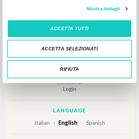
Mostra dettagli
Giussani Luigi Author
Simonis Adrianus Author
Uitgeverij Betsaida
ACCETTA TUTTI
2017
Dutch
Place of publication : 's-Hertogenbosch
Pages: 3
ISBN
: 978-94-91911-44-8
ACCETTA SELEZIONATI
RIFIUTA
MORE RESULTS