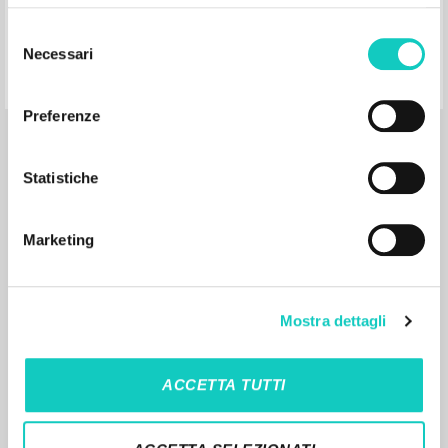
Otdat' žizn' radi dela Drugogo
Selezione
Necessari
del
consenso
Giussani Luigi Author
Carrón Julián Curator and preface autor
Preferenze
Fraternità di Comunione e Liberazione
2023
Russian
Place of publication : Milano
Statistiche
Pages: 115
Marketing
Mostra dettagli
MORE RESULTS
ACCETTA TUTTI