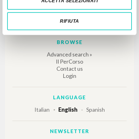
ACCETTA SELEZIONATI
RIFIUTA
THE PROJECT
The portal collects and gives access to the
writings of Luigi Giussani: nearly 5,000
bibliographic references, full texts in 5
languages, and dedicated thematic sections.
BROWSE
Advanced search »
Il PerCorso
Contact us