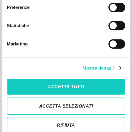
Preferenze
Statistiche
Subindo aquelas escadas do colégio
Berchet…
Marketing
Giussani Luigi Author
Ronza Robi Interview
Mostra dettagli
Litterae Communionis-Passos edição
brasileira
2004
ACCETTA TUTTI
Portoghese BR
Place of publication : São Paulo
Pages: 6
ACCETTA SELEZIONATI
RIFIUTA