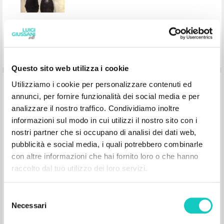
Questo sito web utilizza i cookie
Utilizziamo i cookie per personalizzare contenuti ed
Il Movimento di Comunione e
annunci, per fornire funzionalità dei social media e per
Liberazione: Conversazioni con Robi
analizzare il nostro traffico. Condividiamo inoltre
Ronza
informazioni sul modo in cui utilizzi il nostro sito con i
nostri partner che si occupano di analisi dei dati web,
pubblicità e social media, i quali potrebbero combinarle
Giussani Luigi Author
Ronza Robi Interview
con altre informazioni che hai fornito loro o che hanno
Jaca Book
raccolto dal tuo utilizzo dei loro servizi.
1987
Italian
Place of publication : Milano
Selezione
Pages: 188
ISBN
: 88-16-30150-3
Necessari
del
consenso