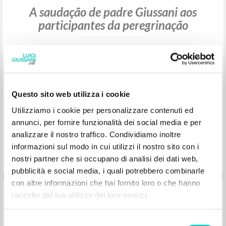
2000
Portoghese BR
Place of publication : São Paulo
Pages: 8
Questo sito web utilizza i cookie
Utilizziamo i cookie per personalizzare contenuti ed
A saudação de padre Giussani aos
annunci, per fornire funzionalità dei social media e per
participantes da peregrinação
analizzare il nostro traffico. Condividiamo inoltre
informazioni sul modo in cui utilizzi il nostro sito con i
nostri partner che si occupano di analisi dei dati web,
Giussani Luigi Author
pubblicità e social media, i quali potrebbero combinarle
Litterae Communionis-Passos
con altre informazioni che hai fornito loro o che hanno
2001
raccolto dal tuo utilizzo dei loro servizi.
Portoghese BR
Place of publication : São Paulo
Pages: 1
Selezione