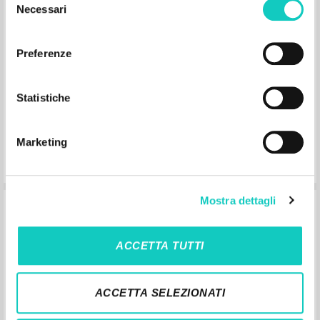
Necessari
del
consenso
Preferenze
Statistiche
[Contribuiçao em] Cento e cinquenta
vezes Ave
Marketing
Giussani Luigi Author
Litterae Communionis-Passos
Mostra dettagli
2000
Portoghese BR
Place of publication : São Paulo
Pages: 2
ACCETTA TUTTI
ACCETTA SELEZIONATI