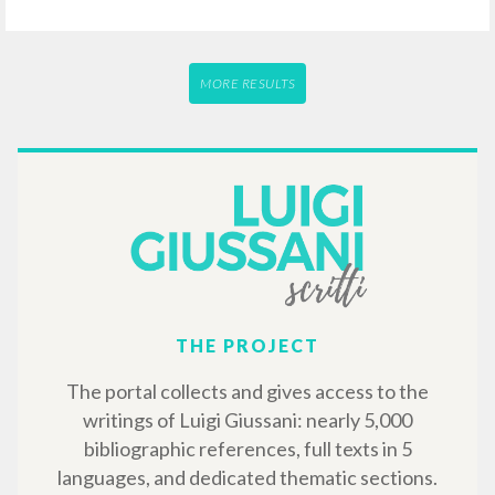
Giussani Luigi Author
Litterae Communionis-Passos
1999
Portoghese BR
Place of publication : São Paulo
Pages: 4
MORE RESULTS