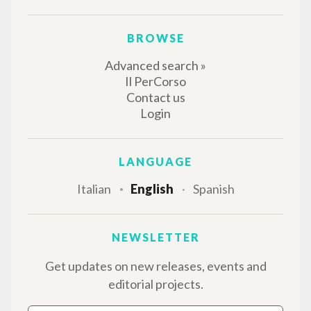
THE PROJECT
The portal collects and gives access to the
writings of Luigi Giussani: nearly 5,000
bibliographic references, full texts in 5
languages, and dedicated thematic sections.
BROWSE
Advanced search »
Il PerCorso
Contact us
Login