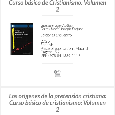
ADVANCED SEARCH »
A
Z
5
RESULTS FOUND
Los orígenes de la pretensión cristiana:
Curso básico de Cristianismo: Volumen
2
Giussani Luigi Author
Farrell Kevin Joseph Preface
Ediciones Encuentro
2025
Spanish