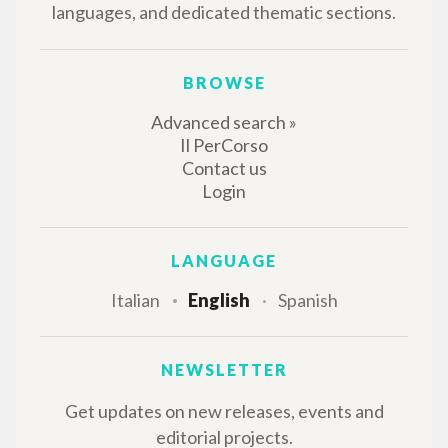
THE PROJECT
The portal collects and gives access to the
writings of Luigi Giussani: nearly 5,000
bibliographic references, full texts in 5
languages, and dedicated thematic sections.
BROWSE
Advanced search »
Il PerCorso
Contact us