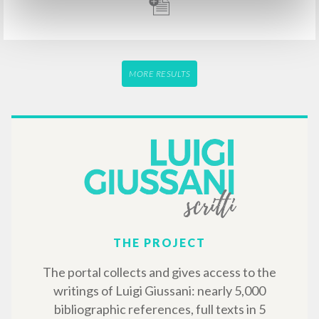
cristianismo: Volumen 3
Giussani Luigi Author
Ediciones Encuentro
2004
Spanish
Place of publication : Madrid
Pages: 304
ISBN
: 84-7490-718-7
MORE RESULTS