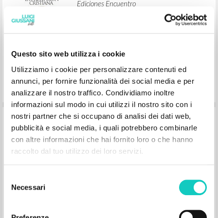
Questo sito web utilizza i cookie
Los orígenes de la pretensión cristiana:
Utilizziamo i cookie per personalizzare contenuti ed
Curso básico de cristianismo: Volumen
annunci, per fornire funzionalità dei social media e per
2
analizzare il nostro traffico. Condividiamo inoltre
informazioni sul modo in cui utilizzi il nostro sito con i
nostri partner che si occupano di analisi dei dati web,
Giussani Luigi Author
pubblicità e social media, i quali potrebbero combinarle
Ediciones Encuentro
con altre informazioni che hai fornito loro o che hanno
2011
raccolto dal tuo utilizzo dei loro servizi.
Spanish
Place of publication : Madrid
Pages: 136
ISBN
: 978-84-9920-120-7
Selezione
Necessari
del
consenso
Preferenze