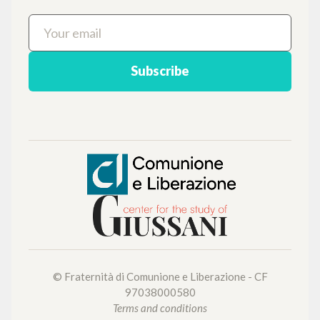
Login
LANGUAGE
Italian
English
Spanish
NEWSLETTER
Get updates on new releases, events and
editorial projects.
Subscribe