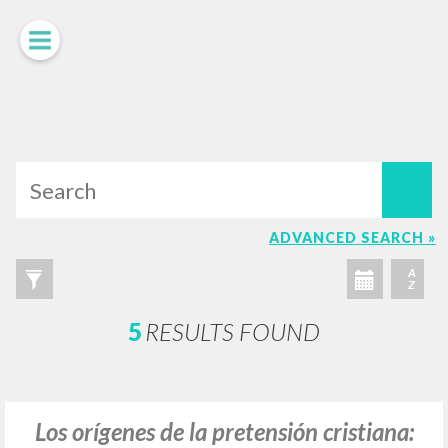
LUIGI
GIUSSANI
scritti