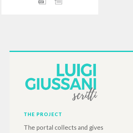
"Sólo Él es: Apuntes de una
meditación a lo largo del
Vía Crucis." En Vía Crucis,
de Joseph Ratzinger, Hans
Urs von Balthasar, Luigi
Giussani y John Henry
Newman
Giussani Luigi Author
von Balthasar Hans Urs
Author
Ratzinger Joseph Author
Newman John Henry Author
Ediciones Encuentro
2008
Spanish
Place of publication :
Madrid
Pages: 30
ISBN
: 978-84-7490-793-3