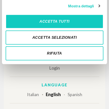
MORE RESULTS
Mostra dettagli
ACCETTA TUTTI
ACCETTA SELEZIONATI
RIFIUTA
THE PROJECT
The portal collects and gives access to the
writings of Luigi Giussani: nearly 5,000
bibliographic references, full texts in 5
languages, and dedicated thematic sections.
BROWSE