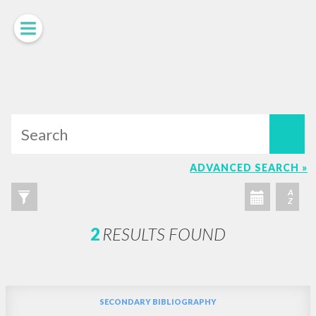
LUIGI
GIUSSANI
scritti