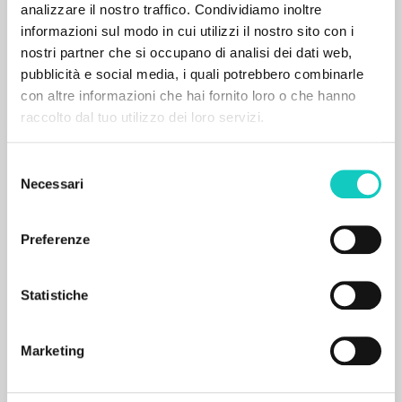
analizzare il nostro traffico. Condividiamo inoltre
Place of publication : Venezia
Pages: 224
informazioni sul modo in cui utilizzi il nostro sito con i
ISBN
: 978-88-6512-912-8
nostri partner che si occupano di analisi dei dati web,
pubblicità e social media, i quali potrebbero combinarle
con altre informazioni che hai fornito loro o che hanno
SECONDARY BIBLIOGRAPHY
raccolto dal tuo utilizzo dei loro servizi.
Il cristianesimo come avvenimento:
Saggi sul pensiero teologico di Luigi
Selezione
Giussani
Necessari
del
consenso
Di Martino Carmine Curator and preface autor
Preferenze
BUR
2022
Italian
Statistiche
Place of publication : Milano
Pages: 432
ISBN
: 978-88-17177016
Marketing