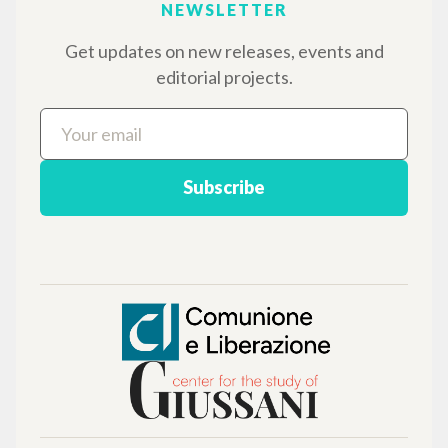
Advanced search »
Il PerCorso
Contact us
Login
LANGUAGE
Italian
English
Spanish
NEWSLETTER
Get updates on new releases, events and
editorial projects.