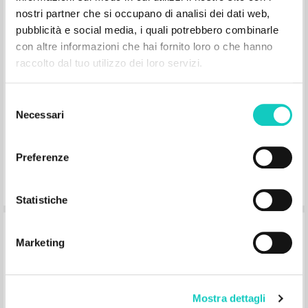
nostri partner che si occupano di analisi dei dati web,
pubblicità e social media, i quali potrebbero combinarle
con altre informazioni che hai fornito loro o che hanno
raccolto dal tuo utilizzo dei loro servizi.
Chrystus jest wszystkim we wszystkich:
Rekolekcje bractwa Comunione e
Selezione
Necessari
del
Liberazione: Zapiski z medytacji ks.
consenso
Luigi Giussaniego
Preferenze
Giussani Luigi Author
Fraternità di Comunione e Liberazione
Statistiche
1999
Polish
Place of publication : Milano
Marketing
Pages: 72
Mostra dettagli