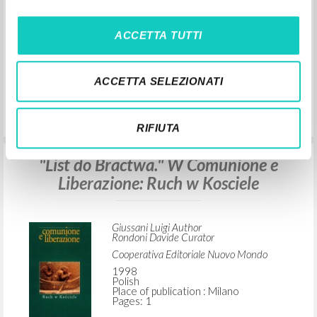
ACCETTA TUTTI
Oddać życie za dzieło Kogoś Innego
ACCETTA SELEZIONATI
Giussani Luigi Author
RIFIUTA
Carrón Julián Curator and preface autor
Wydawnictwo i Drukarnia Świętego Krzyża
2022
Polish
Place of publication : Opole
Pages: 252
ISBN
: 978-83-7342-773-0