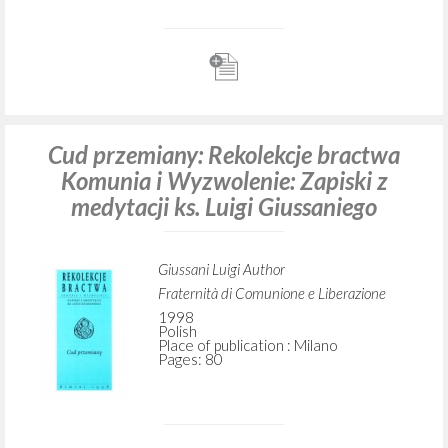
Znaczenie niektórych słów
wytyczających chrzecijańską drogę
Giussani Luigi Author
Komunia i Wyzwolenie-CL
1996
Polish
Place of publication : Legnica
Pages: 3
Cud przemiany: Rekolekcje bractwa
Komunia i Wyzwolenie: Zapiski z
medytacji ks. Luigi Giussaniego