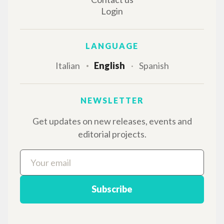
writings of Luigi Giussani: nearly 5,000
bibliographic references, full texts in 5
languages, and dedicated thematic sections.
BROWSE
Advanced search »
Il PerCorso
Contact us
Login
LANGUAGE
Italian
English
Spanish
NEWSLETTER