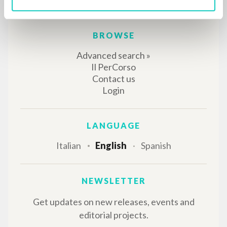
The portal collects and gives access to the
writings of Luigi Giussani: nearly 5,000
bibliographic references, full texts in 5
languages, and dedicated thematic sections.
BROWSE
Advanced search »
Il PerCorso
Contact us
Login
LANGUAGE
Italian
English
Spanish