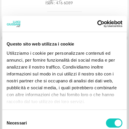
Società Cooperativa Editoriale Nuovo
Mondo/Universal
2007
English
Place of publication : [s.l.]
Pages: 2
ISBN
: 476 6089
Questo sito web utilizza i cookie
Utilizziamo i cookie per personalizzare contenuti ed
annunci, per fornire funzionalità dei social media e per
analizzare il nostro traffico. Condividiamo inoltre
informazioni sul modo in cui utilizzi il nostro sito con i
"El pueblo que crea la historia." En Ave
nostri partner che si occupano di analisi dei dati web,
Generosa, de Ildegarda di Bingen
pubblicità e social media, i quali potrebbero combinarle
con altre informazioni che hai fornito loro o che hanno
Giussani Luigi Author
raccolto dal tuo utilizzo dei loro servizi.
Società Cooperativa Editoriale Nuovo
Mondo/Universal
Selezione
2007
Necessari
Spanish
del
Place of publication : [s.l.]