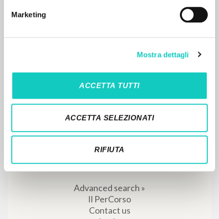
Marketing
Mostra dettagli
THE PROJECT
ACCETTA TUTTI
The portal collects and gives access to the
writings of Luigi Giussani: nearly 5,000
ACCETTA SELEZIONATI
bibliographic references, full texts in 5
languages, and dedicated thematic sections.
RIFIUTA
BROWSE
Advanced search »
Il PerCorso
Contact us