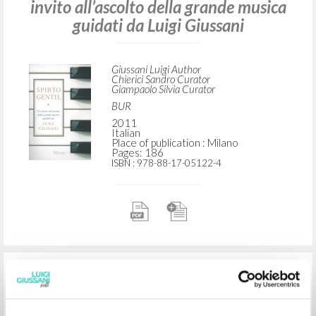
invito all’ascolto della grande musica
guidati da Luigi Giussani
Giussani Luigi Author
Chierici Sandro Curator
Giampaolo Silvia Curator
BUR
2011
Italian
Place of publication : Milano
Pages: 186
ISBN
: 978-88-17-05122-4
"[Contributi]." In Spirto Gentil: Un
invito all’ascolto della grande musica
guidati da Luigi Giussani