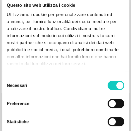
Questo sito web utilizza i cookie
Utilizziamo i cookie per personalizzare contenuti ed
Giussani Luigi Author
Chierici Sandro Curator
annunci, per fornire funzionalità dei social media e per
Giampaolo Silvia Curator
Bahrami Ramin Presentation
analizzare il nostro traffico. Condividiamo inoltre
BUR: Corriere della Sera
informazioni sul modo in cui utilizzi il nostro sito con i
2016
nostri partner che si occupano di analisi dei dati web,
Italian
pubblicità e social media, i quali potrebbero combinarle
Place of publication : Milano
Pages: 672
con altre informazioni che hai fornito loro o che hanno
ISBN
: 9-771824-569233-60009
raccolto dal tuo utilizzo dei loro servizi.
Selezione
Necessari
del
consenso
Preferenze
MORE RESULTS
Statistiche