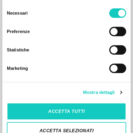
Selezione
Necessari
del
consenso
Preferenze
MORE RESULTS
Statistiche
Marketing
Mostra dettagli
THE PROJECT
ACCETTA TUTTI
The portal collects and gives access to the
writings of Luigi Giussani: nearly 5,000
ACCETTA SELEZIONATI