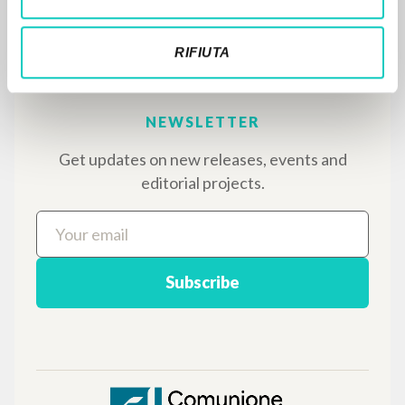
bibliographic references, full texts in 5
languages, and dedicated thematic sections.
RIFIUTA
BROWSE
Advanced search »
Il PerCorso
Contact us
Login
LANGUAGE
Italian
English
Spanish
NEWSLETTER
Get updates on new releases, events and