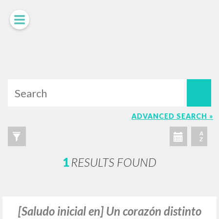
LUIGI
GIUSSANI
scritti