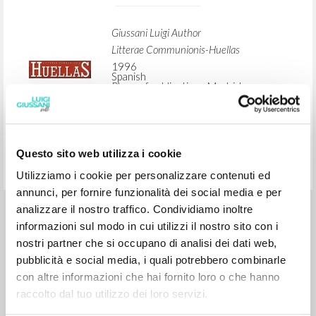
ADVANCED SEARCH »
A
Z
1
RESULTS FOUND
Questo sito web utilizza i cookie
[Saludo inicial en] Un corazón distinto
Utilizziamo i cookie per personalizzare contenuti ed
annunci, per fornire funzionalità dei social media e per
analizzare il nostro traffico. Condividiamo inoltre
Giussani Luigi Author
informazioni sul modo in cui utilizzi il nostro sito con i
Litterae Communionis-Huellas
nostri partner che si occupano di analisi dei dati web,
1996
pubblicità e social media, i quali potrebbero combinarle
Spanish
Place of publication : Madrid
con altre informazioni che hai fornito loro o che hanno
Pages: 1
raccolto dal tuo utilizzo dei loro servizi.