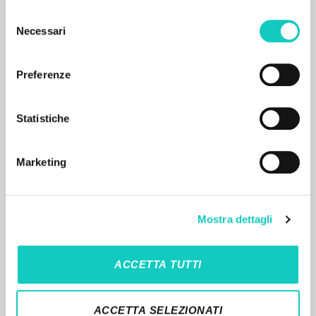
Selezione
Necessari
del
consenso
Preferenze
MORE RESULTS
Statistiche
Marketing
Mostra dettagli
THE PROJECT
ACCETTA TUTTI
The portal collects and gives access to the
writings of Luigi Giussani: nearly 5,000
ACCETTA SELEZIONATI