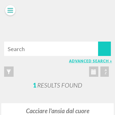
LUIGI
GIUSSANI
scritti