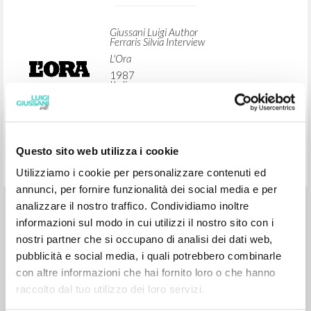
ADVANCED SEARCH »
A
Z
1
RESULTS FOUND
Questo sito web utilizza i cookie
Cacciare l'ansia dal cuore
Utilizziamo i cookie per personalizzare contenuti ed
annunci, per fornire funzionalità dei social media e per
analizzare il nostro traffico. Condividiamo inoltre
Giussani Luigi Author
informazioni sul modo in cui utilizzi il nostro sito con i
Ferraris Silvia Interview
nostri partner che si occupano di analisi dei dati web,
L'Ora
pubblicità e social media, i quali potrebbero combinarle
1987
Italian
con altre informazioni che hai fornito loro o che hanno
Place of publication : Palermo
raccolto dal tuo utilizzo dei loro servizi.
Pages: 1