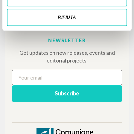
bibliographic references, full texts in 5
languages, and dedicated thematic sections.
RIFIUTA
BROWSE
Advanced search »
Il PerCorso
Contact us
Login
LANGUAGE
Italian
English
Spanish
NEWSLETTER
Get updates on new releases, events and